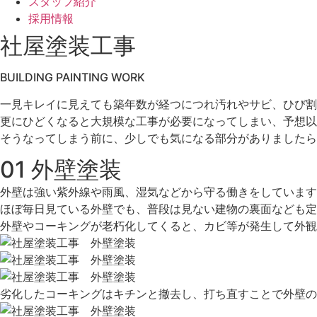
スタッフ紹介
採用情報
社屋塗装工事
BUILDING PAINTING WORK
一見キレイに見えても築年数が経つにつれ汚れやサビ、ひび割
更にひどくなると大規模な工事が必要になってしまい、予想以
そうなってしまう前に、少しでも気になる部分がありましたら
01
外壁塗装
外壁は強い紫外線や雨風、湿気などから守る働きをしています
ほぼ毎日見ている外壁でも、普段は見ない建物の裏面なども定
外壁やコーキングが老朽化してくると、カビ等が発生して外観
劣化したコーキングはキチンと撤去し、打ち直すことで外壁の