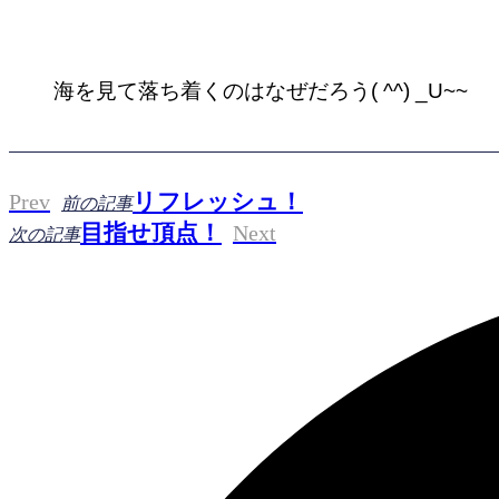
海を見て落ち着くのはなぜだろう( ^^) _U~~
リフレッシュ！
Prev
前の記事
目指せ頂点！
Next
次の記事