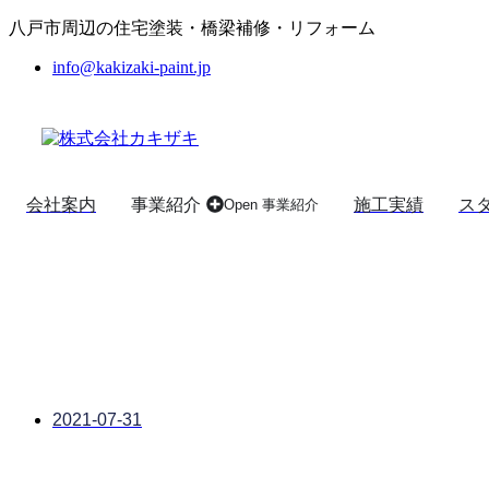
コ
八戸市周辺の住宅塗装・橋梁補修・リフォーム
ン
info@kakizaki-paint.jp
テ
ン
ツ
に
ス
キ
会社案内
事業紹介
施工実績
ス
Open 事業紹介
ッ
プ
2021-07-31