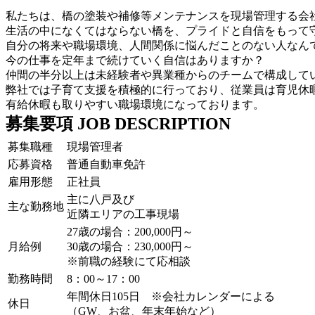
私たちは、橋の塗装や補修等メンテナンスを現場管理する会
生活の中になくてはならない橋を、プライドと自信をもって
自分の将来や職場環境、人間関係に悩んだことのない人なん
今の仕事を定年まで続けていく自信はありますか？
仲間の半分以上は未経験者や異業種からのチームで構成して
弊社では子育て支援を積極的に行っており、従業員は育児休暇
有給休暇も取りやすい職場環境になっております。
募集要項
JOB DESCRIPTION
募集職種
現場管理者
応募資格
普通自動車免許
雇用形態
正社員
主に八戸及び
主な勤務地
近隣エリアの工事現場
27歳の場合：200,000円～
月給例
30歳の場合：230,000円～
※前職の経験にて応相談
勤務時間
8：00～17：00
年間休日105日 ※会社カレンダーによる
休日
（GW、お盆、年末年始など）