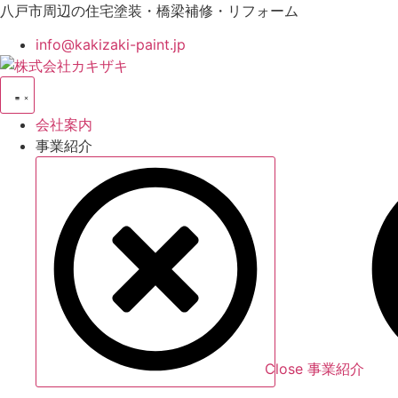
コ
八戸市周辺の住宅塗装・橋梁補修・リフォーム
ン
info@kakizaki-paint.jp
テ
ン
ツ
に
会社案内
ス
事業紹介
キ
ッ
プ
Close 事業紹介