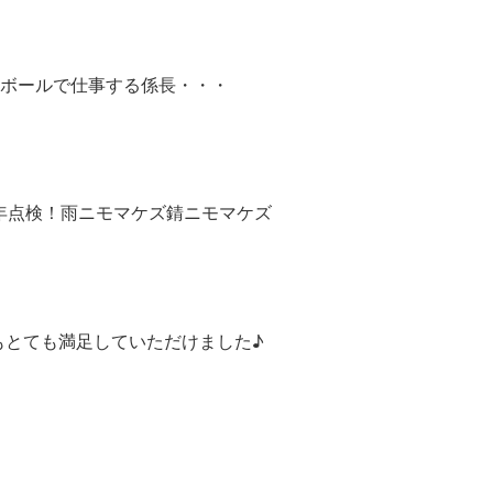
ボールで仕事する係長・・・
年点検！雨ニモマケズ錆ニモマケズ
もとても満足していただけました♪