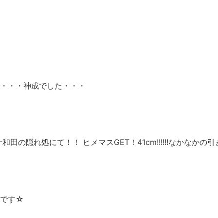
・・・神成でした・・・
れ処にて！！ ヒメマスGET！41cm!!!!!!なかなかの引きで
了です☆