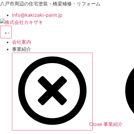
コ
八戸市周辺の住宅塗装・橋梁補修・リフォーム
ン
info@kakizaki-paint.jp
テ
ン
ツ
に
会社案内
ス
事業紹介
キ
ッ
プ
Close 事業紹介