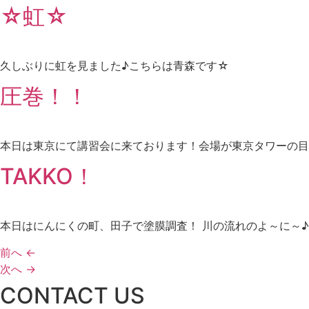
☆虹☆
久しぶりに虹を見ました♪こちらは青森です☆
圧巻！！
本日は東京にて講習会に来ております！会場が東京タワーの目
TAKKO！
本日はにんにくの町、田子で塗膜調査！ 川の流れのよ～に～
前へ
←
次へ
→
CONTACT US