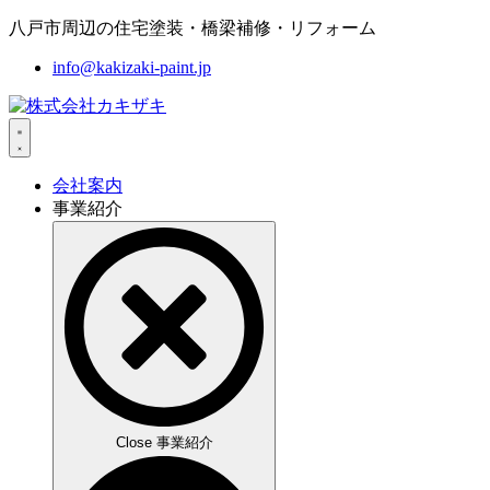
コ
八戸市周辺の住宅塗装・橋梁補修・リフォーム
ン
info@kakizaki-paint.jp
テ
ン
ツ
に
ス
会社案内
キ
事業紹介
ッ
プ
Close 事業紹介